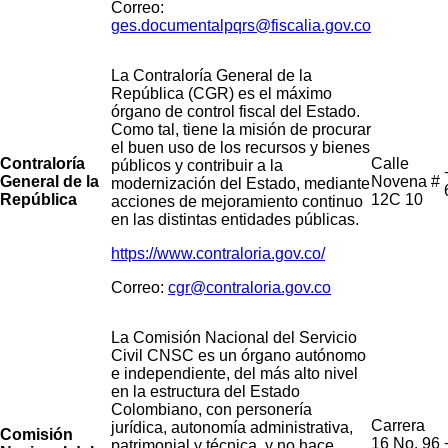
Correo:
ges.documentalpqrs@fiscalia.gov.co
La Contraloría General de la
República (CGR) es el máximo
órgano de control fiscal del Estado.
Como tal, tiene la misión de procurar
el buen uso de los recursos y bienes
Contraloría
Calle
públicos y contribuir a la
General de la
Novena #
modernización del Estado, mediante
República
12C 10
acciones de mejoramiento continuo
en las distintas entidades públicas.
https://www.contraloria.gov.co/
Correo:
cgr@contraloria.gov.co
La Comisión Nacional del Servicio
Civil CNSC es un órgano autónomo
e independiente, del más alto nivel
en la estructura del Estado
Colombiano, con personería
Carrera
jurídica, autonomía administrativa,
Comisión
16 No. 96
patrimonial y técnica, y no hace