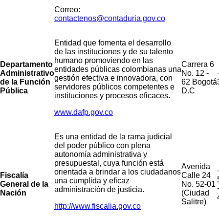
Correo:
contactenos@contaduria.gov.co
Entidad que fomenta el desarrollo
de las instituciones y de su talento
humano promoviendo en las
Departamento
Carrera 6
entidades públicas colombianas una
Administrativo
No. 12 -
gestión efectiva e innovadora, con
de la Función
62 Bogotá
servidores públicos competentes e
Pública
D.C
instituciones y procesos eficaces.
www.dafp.gov.co
Es una entidad de la rama judicial
del poder público con plena
autonomía administrativa y
presupuestal, cuya función está
Avenida
orientada a brindar a los ciudadanos
Fiscalía
Calle 24
una cumplida y eficaz
General de la
No. 52-01
administración de justicia.
Nación
(Ciudad
Salitre)
http://www.fiscalia.gov.co