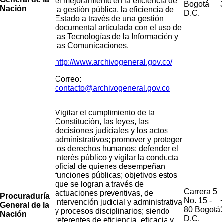
el mejoramiento en la eficiencia de
Bogotá
Nación
la gestión pública, la eficiencia de
D.C.
Estado a través de una gestión
documental articulada con el uso de
las Tecnologías de la Información y
las Comunicaciones.
http://www.archivogeneral.gov.co/
Correo:
contacto@archivogeneral.gov.co
Vigilar el cumplimiento de la
Constitución, las leyes, las
decisiones judiciales y los actos
administrativos; promover y proteger
los derechos humanos; defender el
interés público y vigilar la conducta
oficial de quienes desempeñan
funciones públicas; objetivos estos
que se logran a través de
Carrera 5
actuaciones preventivas, de
Procuraduría
No. 15 -
intervención judicial y administrativa
General de la
80 Bogotá
y procesos disciplinarios; siendo
Nación
D.C.
referentes de eficiencia, eficacia y