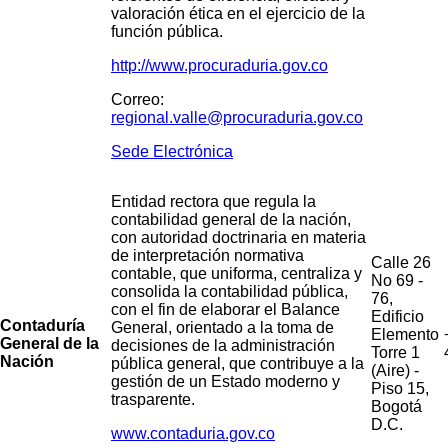
valoración ética en el ejercicio de la
función pública.
http://
www.procuraduria.gov.co
Correo:
regional.valle@procuraduria.gov.co
Sede Electrónica
Entidad rectora que regula la
contabilidad general de la nación,
con autoridad doctrinaria en materia
de interpretación normativa
Calle 26
contable, que uniforma, centraliza y
No 69 -
consolida la contabilidad pública,
76,
con el fin de elaborar el Balance
Edificio
Contaduría
General, orientado a la toma de
Elemento
General de la
decisiones de la administración
Torre 1
Nación
pública general, que contribuye a la
(Aire) -
gestión de un Estado moderno y
Piso 15,
trasparente.
Bogotá
D.C.
www.contaduria.gov.co