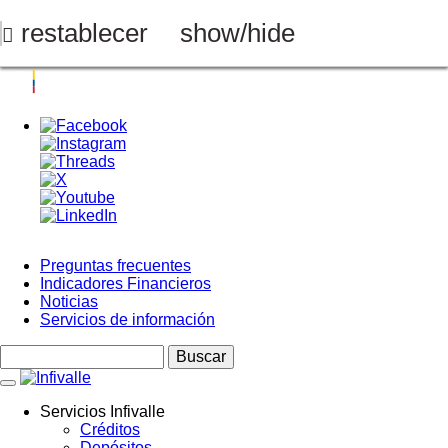
Pasar
al
restablecer
show/hide
contenido
principal
Preguntas frecuentes
Indicadores Financieros
Menú
Noticias
Top
Servicios de información
Buscar
Servicios Infivalle
Créditos
Main
Depósitos
navigation