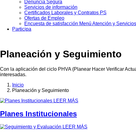
Denuncia Segura
Servicios de información
Certificados Laborales y Contratos PS
Ofertas de Empleo
Encuesta de satisfacción Menú Atención y Servicio
Participa
Planeación y Seguimiento
Con la aplicación del ciclo PHVA (Planear Hacer Verificar Actuar
interesadas.
Inicio
Planeación y Seguimiento
Sobrescribir
enlaces
LEER MÁS
de
Planes Institucionales
ayuda
a
LEER MÁS
la