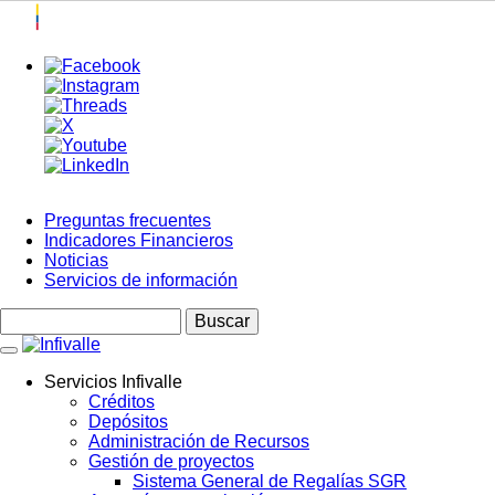
Pasar
al
contenido
principal
Preguntas frecuentes
Indicadores Financieros
Menú
Noticias
Top
Servicios de información
Buscar
Servicios Infivalle
Créditos
Main
Depósitos
navigation
Administración de Recursos
Gestión de proyectos
Sistema General de Regalías SGR