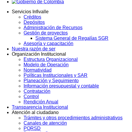
Servicios Infivalle
Créditos
Main
Depósitos
navigation
Administración de Recursos
Gestión de proyectos
Sistema General de Regalías SGR
Asesoría y capacitación
Nuestra razón de ser
Organización Institucional
Estructura Organizacional
Modelo de Operación
Normatividad
Políticas Institucionales y SAR
Planeación y Seguimiento
Información presupuestal y contable
Contratación
Control
Rendición Anual
Transparencia Institucional
Atención al ciudadano
Trámites y otros procedimientos administrativos
Canales de atención
PQRSD