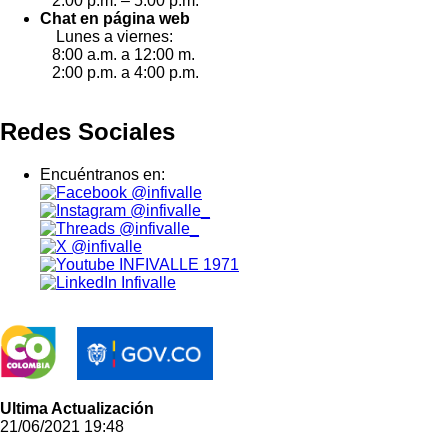
2:00 p.m. – 5:00 p.m.
Chat en página web
Lunes a viernes:
8:00 a.m. a 12:00 m.
2:00 p.m. a 4:00 p.m.
Redes Sociales
Encuéntranos en:
@infivalle
@infivalle_
@infivalle_
@infivalle
INFIVALLE 1971
Infivalle
Ultima Actualización
21/06/2021 19:48