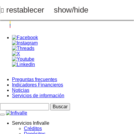
Pasar
al
restablecer
show/hide
contenido
principal
Preguntas frecuentes
Indicadores Financieros
Menú
Noticias
Top
Servicios de información
Buscar
Servicios Infivalle
Créditos
Main
Depósitos
navigation